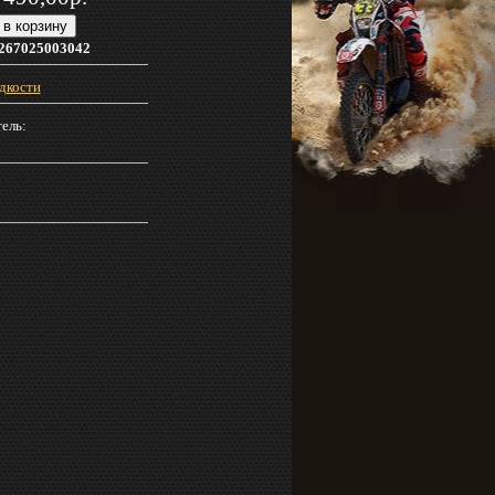
267025003042
дкости
ель: